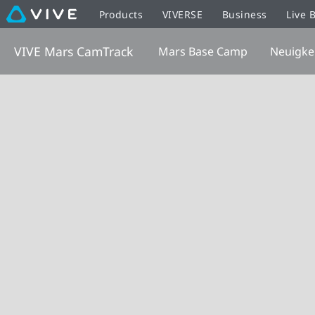
Products
VIVERSE
Business
Live 
VIVE Mars CamTrack
Mars Base Camp
Neuigke